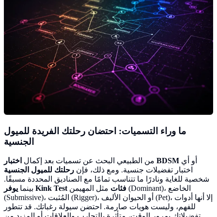
ما وراء التسميات: احتضان
رحلتك الفريدة للميول
الجنسية
أو أي
اختبار BDSM
من الطبيعي البحث عن تسميات بعد إكمال
اختبار تفضيلات جنسية. ومع ذلك، فإن
رحلتك للميول الجنسية
شخصية للغاية ونادرًا ما تتناسب تمامًا مع الصناديق المحددة مسبقًا.
يوفر Kink Test فئات
مثل المهيمن (Dominant)، الخاضع
بينما
(Submissive)، المُثبت (Rigger)، أو الحيوان الأليف (Pet)، إلا أنها أدوات
للفهم، وليست هويات صارمة. احتضن سيولة رغباتك. قد تتطور
تفضيلاتك بمرور الوقت، متأثرة بالتجارب والعلاقات أو المزيد من