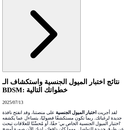
نتائج اختبار الميول الجنسية واستكشاف الـ
BDSM: خطواتك التالية
2025/07/13
لقد أجريت
اختبار الميول الجنسية
على منصتنا، وقد انفتح نافذة
جديدة لرغباتك. ربما تكون مستكشفًا فضوليًا، يتساءل عما يكشفه
'اختبار الميول الجنسية الخاص بي' حقًا، أو مُحسِّنًا للعلاقات تبحث
عن طرق جديدة للتواصل. مهما كان دافعك، لديك الآن صورة أوضح