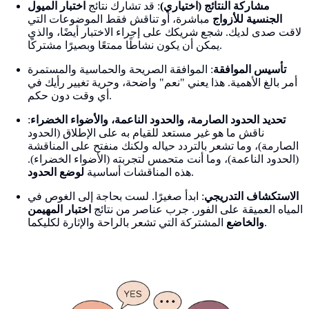
مشاركة النتائج (اختياري)
: قد تشارك نتائج
اختبار الميول
الجنسية للأزواج
مباشرة، أو تناقش فقط الموضوعات التي
لاقت صدى لديك. شجع شريكك على إجراء الاختبار أيضًا، والذي
يمكن أن يكون نشاطًا ممتعًا وبصيرًا مشتركًا.
تأسيس الموافقة
: الموافقة الصريحة والحماسية والمستمرة
أمر بالغ الأهمية. هذا يعني "نعم" واضحة، وحرية تغيير رأيك في
أي وقت دون حكم.
تحديد الحدود الصارمة، والحدود الناعمة، والأضواء الخضراء
:
ناقش ما هو غير مستعد للقيام به على الإطلاق (الحدود
الصارمة)، وما تشعر بالتردد حياله ولكنك منفتح على المناقشة
(الحدود الناعمة)، وما أنت متحمس لتجربته (الأضواء الخضراء).
.
هذه المناقشات أساسية
لوضع الحدود
الاستكشاف التدريجي
: ابدأ صغيرًا. لست بحاجة إلى الغوص في
المياه العميقة على الفور. جرب عناصر من نتائج
اختبار المهيمن
المشتركة التي تشعر بالراحة والإثارة لكليكما.
والخاضع