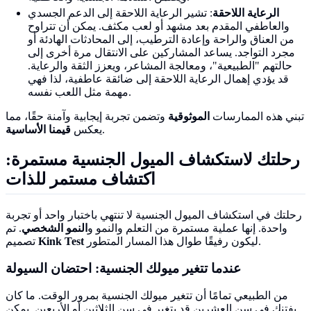
الرعاية اللاحقة
: تشير الرعاية اللاحقة إلى الدعم الجسدي
والعاطفي المقدم بعد مشهد أو لعب مكثف. يمكن أن تتراوح
من العناق والراحة وإعادة الترطيب، إلى المحادثات الهادئة أو
مجرد التواجد. يساعد المشاركين على الانتقال مرة أخرى إلى
حالتهم "الطبيعية"، ومعالجة المشاعر، ويعزز الثقة والرعاية.
قد يؤدي إهمال الرعاية اللاحقة إلى ضائقة عاطفية، لذا فهي
مهمة مثل اللعب نفسه.
تبني هذه الممارسات
الموثوقية
وتضمن تجربة إيجابية وآمنة حقًا، مما
.
يعكس
قيمنا الأساسية
رحلتك لاستكشاف الميول الجنسية مستمرة:
اكتشاف مستمر للذات
رحلتك في استكشاف الميول الجنسية لا تنتهي باختبار واحد أو تجربة
واحدة. إنها عملية مستمرة من التعلم والنمو و
النمو الشخصي
. تم
ليكون رفيقًا طوال هذا المسار المتطور.
Kink Test
تصميم
عندما تتغير ميولك الجنسية: احتضان
السيولة
من الطبيعي تمامًا أن تتغير ميولك الجنسية بمرور الوقت. ما كان
يفتنك في سن العشرين قد يتغير في سن الثلاثين أو الأربعين. يمكن