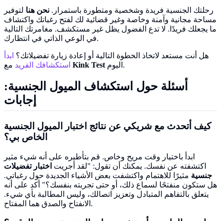
رحلتك الجنسية فريدة وشخصية ومتطورة باستمرار.
نحن هنا
لتوفير
مساحة مجانية وآمنة وخاصة وغير قضائية لك لفتح رغباتك واكتشاف
ما يجعلك فريدًا. لا تدع الفضول يظل غير مستكشف. مغامرتك التالية
في الوعي الذاتي في انتظارك.
هل أنت مستعد لاتخاذ الخطوة التالية أو إعادة زيارة تفضيلاتك؟
ابدأ
اليوم.
Kink Test
مع
استكشافك الفريد
أسئلة حول
استكشاف الميول الجنسية
:
إجابات
كيف أتحدث مع شريكي عن نتائج اختبار الميول الجنسية
الخاص بي؟
ابدأ باختيار وقت مريح وخاص. قم بتأطيره على أنه شيء مثير
اكتشفته عن نفسك. يمكنك أن تقول: "لقد أجريت
اختبار تفضيلات
جنسية
مثيرًا للاهتمام واكتشفت بعض الأشياء الجديدة حول رغباتي.
هل ستكون منفتحًا لسماع ذلك، أو حتى تجربته بنفسك؟" أكد على أنه
يتعلق بالتفاهم المتبادل وتعزيز اتصالك، وليس المطالبة بأي شيء.
الانفتاح والصدق هما المفتاح.