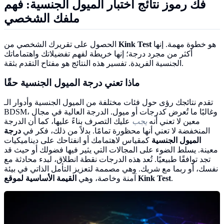
فك رموز
نتائج اختبار الميول الجنسية
: فهم
ملفك الشخصي
هو خطوة مهمة. إنها
Kink Test
الحصول على تقريرك الشخصي من
أكثر من مجرد درجة؛ إنها خريطة لفهم تفضيلاتك واهتماماتك
الجنسية الفريدة. تفسير هذه النتائج هو مفتاح التقدم بثقة.
ماذا تعني
درجة الميول الجنسية
حقًا
تقدم نتائجك رؤى حول فئات مختلفة من الميول الجنسية وأدوار الـ
BDSM، وغالبًا ما تُعرض كدرجات أو ميول. الدرجة العالية في مجال
معين لا تعني أنه
يجب
عليك التصرف بناءً عليها، كما أن الدرجة
المنخفضة لا تعني أنها محظورة تمامًا. بدلاً من ذلك، فكر في
درجة
الميول الجنسية
كمقياس لاهتمامك أو انفتاحك على ديناميكيات
معينة. يسلط الضوء على المجالات التي يثير فيها فضولك أو حيث قد
تجد توافقًا طبيعيًا. تُعد هذه الدرجات نقطة انطلاق، لبدء محادثة مع
نفسك، أو ربما مع شريك. وهي مصممة لتعزيز التأمل الذاتي في بيئة
.
القيمة الأساسية لموقع Kink Test
آمنة وخاصة، وهي