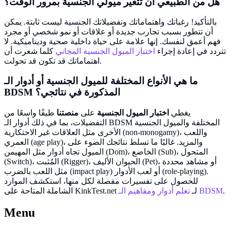
هل من الطبيعي أن تتغير ميولي الجنسية بمرور الوقت؟
بالتأكيد! رغباتك واهتماماتك وتفضيلاتك الجنسية ليست ثابتة. يمكن
أن تتطور بسبب تجارب جديدة أو علاقات أو نمو شخصي أو مجرد
فهم أعمق لنفسك. إنها علامة على حياة داخلية صحية وديناميكية. لا
تتردد في إعادة إجراء
اختبار الميول الجنسية المجاني
كلما شعرت أن
اهتماماتك قد تكون قد تحولت.
ما هي الأنواع المختلفة للميول الجنسية أو أدوار الـ
BDSM المذكورة في نتائجي؟
يغطي
اختبار الميول الجنسية
على
منصتنا
طيفًا واسعًا من
التفضيلات، بما في ذلك أدوار الـ BDSM المختلفة والميول الجنسية
الأخرى مثل العلاقات غير الاحتكارية (non-monogamy)، واللعب
العمري (age play)، والمزيد. غالبًا ما تسلط نتائجك الضوء على
الميول تجاه أدوار مثل المهيمن (Dom)، الخاضع (Sub)، المتحول
(Switch)، المُثبت (Rigger)، الحيوان الأليف (Pet)، أو مشاهد محددة
مثل اللعب بالضرب (impact play) أو لعب الأدوار (role-playing).
للحصول على تفسيرات مفصلة لكل منها، استكشف الموارد
.
تعلم أدوار ومفاهيم الـ BDSM
الشاملة المتاحة على KinkTest.net لـ
Menu