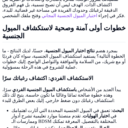
اكتشاف الذات. الهدف ليس أن تصبح تسمية، بل فهم الفروق
الدقيقة لرغباتك وحدودك الفريدة في مساحة غير قضائية. للبدء،
وفتح ملفك الشخصي.
فكر في إجراء
اختبار الميول الجنسية المجاني
خطوات أولى آمنة وصحية لاستكشاف الميول
الجنسية
بمجرد هضم
نتائج اختبار الميول الجنسية
، حسنًا، لديك النتائج - ما
الخطوة التالية؟ يستفيد استكشاف الميول الجنسية، سواء كان فرديًا
أو مع شريك، من السلامة والموافقة والتواصل الواضح. إليك خطوات
عملية للشروع في هذه الرحلة بمسؤولية.
الاستكشاف الفردي: اكتشاف رغباتك سرًا
يبدأ العديد من الأشخاص
باستكشاف الميول الجنسية الفردي
سرًا،
وهذه خطوة صالحة تمامًا وغالبًا ما تكون حاسمة. يتيح لك ذلك
استكشاف رغباتك دون ضغط خارجي. إليك بعض الطرق للبدء:
البحث
: تعمق في الميول الجنسية المحددة التي أثارت اهتمامك
في
اختبار الهوايات
. تقدم منصتنا موارد تعليمية تشرح أدوار
وممارسات الـ BDSM المختلفة بالتفصيل. المعرفة تمكنك.
الخيال وتدوين الملاحظات
: استكشف رغباتك من خلال