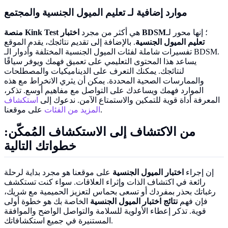
موارد إضافية لـ
تعليم الميول الجنسية
والمجتمع
؛ إنها محور لـ
اختبار BDSM
هي أكثر من مجرد
منصة Kink Test
تعليم الميول الجنسية
. بالإضافة إلى تقديم نتائجك، يقدم الموقع
تفسيرات شاملة لفئات الميول الجنسية المختلفة وأدوار الـ BDSM.
يساعد هذا المحتوى التعليمي على تعميق فهمك ويوفر سياقًا
لنتائجك. يمكنك التعرف على الديناميكيات والمصطلحات
والممارسات الصحية المحددة. يمكن أن يثري الانخراط مع هذه
الموارد فهمك ويساعدك على التواصل مع مفاهيم أوسع. تذكر،
المعرفة أداة قوية للتمكين والاستمتاع الآمن. ندعوك إلى
استكشاف
على موقعنا.
المزيد من الفئات
من الاكتشاف إلى الاستكشاف المُمكّن:
خطواتك التالية
إن إجراء
اختبار الميول الجنسية
على موقعنا هو مجرد بداية لرحلة
رائعة في اكتشاف الذات وإثراء العلاقات. سواء كنت تستكشف
رغباتك بحذر بمفردك أو تسعى بحماس لتعزيز الحميمية مع شريك،
فإن فهم
نتائج اختبار الميول الجنسية
الخاصة بك هو خطوة أولى
قوية. تذكر إعطاء الأولوية للسلامة والتواصل الواضح والموافقة
المستنيرة في جميع استكشافاتك.