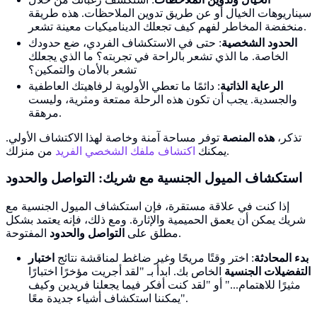
سيناريوهات الخيال أو عن طريق تدوين الملاحظات. هذه طريقة
منخفضة المخاطر لفهم كيف تجعلك الديناميكيات معينة تشعر.
الحدود الشخصية
: حتى في الاستكشاف الفردي، ضع حدودك
الخاصة. ما الذي تشعر بالراحة في تجربته؟ ما الذي يجعلك
تشعر بالأمان والتمكين؟
الرعاية الذاتية
: دائمًا ما تعطي الأولوية لرفاهيتك العاطفية
والجسدية. يجب أن تكون هذه الرحلة ممتعة ومثرية، وليست
مرهقة.
تذكر،
هذه المنصة
توفر مساحة آمنة وخاصة لهذا الاكتشاف الأولي.
من منزلك.
يمكنك
اكتشاف ملفك الشخصي الفريد
استكشاف الميول الجنسية مع شريك:
التواصل والحدود
إذا كنت في علاقة مستقرة، فإن استكشاف الميول الجنسية مع
شريك يمكن أن يعمق الحميمية والإثارة. ومع ذلك، فإنه يعتمد بشكل
المفتوحة.
مطلق على
التواصل والحدود
بدء المحادثة
: اختر وقتًا مريحًا وغير ضاغط لمناقشة نتائج
اختبار
التفضيلات الجنسية
الخاص بك. ابدأ بـ "لقد أجريت مؤخرًا اختبارًا
مثيرًا للاهتمام..." أو "لقد كنت أفكر فيما يجعلنا فريدين وكيف
يمكننا استكشاف أشياء جديدة معًا".