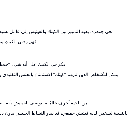
في جوهره، يعود التمييز بين الكينك والفيتيش إلى عامل بسيط واحد: الضرورة. بينما يتضمن كلاهما اهتمامات جنسية خارج ما يعتبر تقليديًا (عاديًا)، فإن الدور الذي يلعبانه في إثارتك هو ما يجعلهما مختلفين.
فهم معنى الكينك مقابل الفيتيش يمكن أن يساعد في تخفيف الشعور بالخجل والارتباك. إنه ينقل المحادثة من "هل هذا طبيعي؟" إلى "كيف يعمل هذا بالنسبة لي؟".
فكر في الكينك على أنه شيء "جميل أن تمتلكه". إنه اهتمام أو ممارسة جنسية غير تقليدية تعزز إثارتك واستمتاعك، ولكنها ليست ضرورية تمامًا لتحقيق الرضا الجنسي أو النشوة.
يمكن للأشخاص الذين لديهم "كينك" الاستمتاع بالجنس التقليدي وإكم
من ناحية أخرى، غالبًا ما يوصف الفيتيش بأنه "ضرورة". من الناحية النفسية، يتضمن الفيتيش عادةً شيئًا محددًا، أو جزءًا من الجسم (غير جنسي)، أو سيناريو ضروري للإثارة الجنسية والنشوة.
بالنسبة لشخص لديه فيتيش حقيقي، قد يبدو النشاط الجنسي بدون ذلك ال