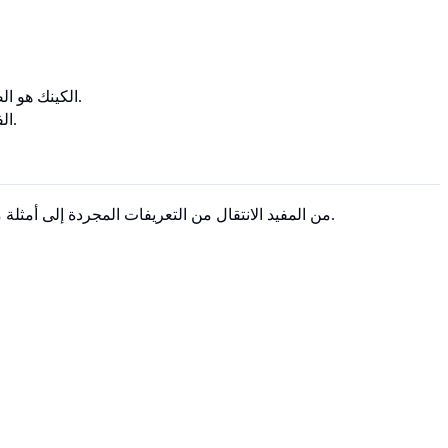
الكينك هو الصلصة الحارة: أنت تضيفها إلى الوجبة لتجعل مذاقها أفضل. لا يزال بإمكانك تناول الوجبة بدونها، لكنك تفضلها مع التوابل. إنها تعزز التجربة.
الفيتيش هو الغلوتين: بالنسبة لنوع معين من الخبز، فهو متطلب هيكلي. وبدونه، لا تتماسك الوجبة (الإثارة الجنسية) أو لا تحدث على الإطلاق.
من المفيد الانتقال من التعريفات المجردة إلى أمثلة ملموسة. ومع ذلك، ضع في اعتبارك أن النشاط نفسه يمكن أن يكون كينك لشخص وفيتيش لآخر، اعتمادًا على مدى اعتمادهم عليه في الإثارة.