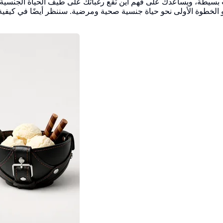
هات بسيطة، ويساعدك على فهم أين تقع رغباتك على طيف الحياة الجنس
لخطوة الأولى نحو حياة جنسية صحية ومرضية. سننظر أيضًا في كيفية