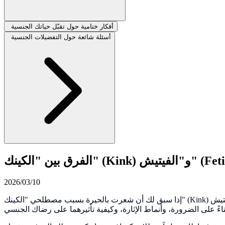
أفكار ختامية حول تقبّل حياتك الجنسية
أسئلة شائعة حول التفضيلات الجنسية
2026/03/10
إذا سبق لك أن شعرت بالحيرة بسبب مصطلحي "الكينك" (Kink) و"الفيتيش" (Fetish)، فأنت لست وحدك بالتأكيد. في الثقافة الشعبية، غالبًا ما تُستخدم هذه الكلمات بالتبادل لوصف أي شيء مغامر في غرفة