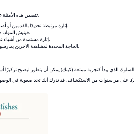
تتضمن هذه الأمثلة غالبًا تثبيتًا حيث يكون الشيء أو جزء الجسم محوريًا في الفعل الجنسي.
رهاب القدم (Podophilia - فيتيش القدم): إثارة مرتبطة تحديدًا بالقدمين أو أصابع القدم أو باطن القدم.
فيتيش المواد: حاجة قوية لوجود الجلد أو اللاتكس أو المطاط أو الحرير أو ارتدائها.
فيتيش الأشياء (Objectophilia): إثارة مستمدة من أشياء غير حية (مثل السيارات، البالونات).
التلصص (Voyeurism): الحاجة المحددة لمشاهدة الآخرين يمارسون العلاقة الحميمة ليشعر الشخص بالإثارة.
ك). على مر سنوات من الاستكشاف، قد تدرك أنك تجد صعوبة في الوصول إ