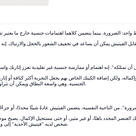
اله، ولكن إضافة الكينك الخاص بهم يجعل التجربة أكثر كثافة أو إثارة. غ
الجنسية. وهي واسعة النطاق ويمكن أن تتراوح من لعب الأدوار والقيود الخفيفة إلى الكلام البذيء أو اللعب الحسي.
عنصر المحدد باهتًا، أو غير مثير، أو حتى مستحيل الإكمال. يصبح موض
شخص لديه "فيتيش الأحذية" إلى وجود كعب عالٍ ليشعر بالإثارة الجنسية، بغض النظر عمن يكون شريكه.