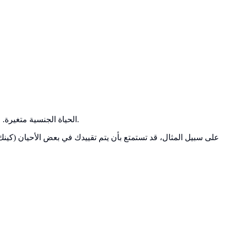
الحياة الجنسية متغيرة. السلوك الذي يبدأ كتجربة ممتعة (كينك) يمكن أن يتطور ليصبح تركيزًا أساسيًا (فيتيش) بمرور الوقت، والعكس صحيح. هذه المرونة أمر طبيعي.
على سبيل المثال، قد تستمتع بأن يتم تقييدك في بعض الأحيان (كين