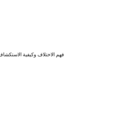
الفرق بين "الكينك" (Kink) و"الفيتيش" (Fetish): فهم الاختلاف وكيفية 