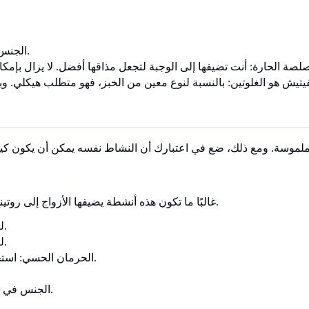
الجنس التقليدي هو الطحين: إنه المكون الأساسي. إنه وظيفي ومعياري.
غالبًا ما تكون هذه أنشطة يضيفها الأزواج إلى روتينهم لكسر الرتابة. يُنظر إليها على أنها إضافات ممتعة وليست متطلبات.
لعب الأدوار: التظاهر بأنك شخصيات مختلفة (مثل المعلم/الطالب).
تبادل الأدوار (Power Exchange): لعب السيطرة والخضوع الخفيف.
الحرمان الحسي: استخدام عصابات العين أو سدادات الأذن لزيادة حدة الحواس الأخرى.
الجنس في الأماكن العامة: إثارة احتمال التعرض للضبط (استعراضية خفيفة).