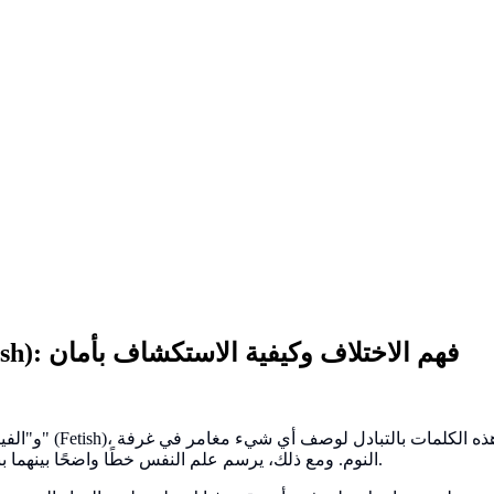
الفرق بين "الكينك" (Kink) و"الفيتيش" (Fetish): فهم الاختلاف وكيفية الاستكشاف بأمان
النوم. ومع ذلك، يرسم علم النفس خطًا واضحًا بينهما بناءً على الضرورة، وأنماط الإثارة، وكيفية تأثيرهما على رضاك الجنسي.