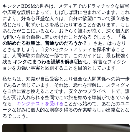
キンクとBDSMの世界は、メディアでのドラマチックな描写
や広範な誤解によって、しばしば謎に包まれています。これ
により、好奇心旺盛な人々は、自分の欲望について孤立感を
感じたり、恥ずかしさを感じたりすることがあります。もし
あなたがここにいるなら、おそらく誰もが抱く、深く個人的
な問いを自分自身に問いかけたことがあるでしょう。
「私
の秘めたる欲望は、普通なのだろうか？」
さあ、はっきり
とさせましょう。自分のセクシュアリティを探求すること
は、人間体験の自然な一部です。このガイドは、最も根強く
残る
キンクにまつわる誤解を解き明かし
、有害なフィクシ
ョンを力強い事実と区別することを目的としています。
私たちは、知識が自己受容とより健全な人間関係への第一歩
であると信じています。それは、恐れを理解に、スティグマ
を自信に置き換えることです。安全かつプライベートで、誰
もが受け入れられる空間でこの旅を始める準備ができている
なら、
キンクテストを受ける
ことから始めて、あなたのユニ
ークな好みに個人的な洞察を得るのが素晴らしい出発点とな
るでしょう。