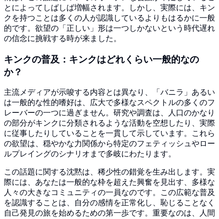
とによってしばしば増幅されます。しかし、実際には、キン
クを持つことは多くの人が認識しているよりもはるかに一般
的です。欲望の「正しい」形は一つしかないという時代遅れ
の信念に挑戦する時が来ました。
キンクの普及：キンクはどれくらい一般的なの
か？
主流メディアが示唆する内容とは異なり、「バニラ」あるい
は一般的な性的嗜好は、広大で多様なスペクトルの多くのフ
レーバーの一つに過ぎません。研究や調査は、人口のかなり
の部分がキンクに分類されるような活動を空想したり、実際
に従事したりしていることを一貫して示しています。これら
の欲望は、穏やかな力関係から特定のフェティッシュやロー
ルプレイングのシナリオまで多岐にわたります。
この話題に関する沈黙は、稀少性の錯覚を生み出します。実
際には、あなたは一般的な枠を超えた興奮を見出す、多様な
人々の大きなコミュニティの一員なのです。この広範な普及
を認識することは、自分の感情を正常化し、恥じることなく
自己発見の旅を始めるための第一歩です。重要なのは、人間