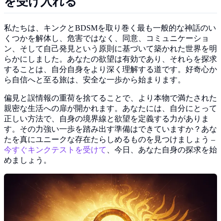
を受け入れる
私たちは、キンクとBDSMを取り巻く最も一般的な神話のい
くつかを解体し、危害ではなく、同意、コミュニケーショ
ン、そして自己発見という原則に基づいて築かれた世界を明
らかにしました。あなたの欲望は有効であり、それらを探求
することは、自分自身をより深く理解する道です。好奇心か
ら自信へと至る旅は、安全な一歩から始まります。
偏見と誤情報の重荷を捨てることで、より本物で満たされた
親密な生活への扉が開かれます。あなたには、自分にとって
正しい方法で、自身の境界線と欲望を定義する力がありま
す。その力強い一歩を踏み出す準備はできていますか？あな
たを真にユニークな存在たらしめるものを見つけましょう –
今すぐキンクテストを受けて
、今日、あなた自身の探求を始
めましょう。