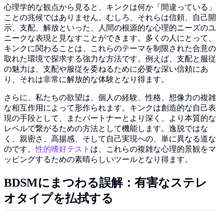
心理学的な観点から見ると、キンクは何か「間違っている」
ことの兆候ではありません。むしろ、それらは信頼、自己開
示、支配、解放といった、人間の根源的な心理的ニーズのユ
ニークな表現と見なすことができます。多くの人にとって、
キンクに関わることは、これらのテーマを制限された合意の
取れた環境で探求する強力な方法です。例えば、支配と服従
の魅力は、支配や服従を委ねるために必要な深い信頼にあ
り、それは非常に解放的な体験となり得ます。
さらに、私たちの欲望は、個人の経験、性格、想像力の複雑
な相互作用によって形作られます。キンクは創造的な自己表
現の手段として、またパートナーとより深く、より本質的な
レベルで繋がるための方法として機能します。逸脱ではな
く、親密さ、高揚感、そして自己実現への、単に異なる道な
のです。
性的嗜好テスト
は、これらの複雑な心理的景観をマ
ッピングするための素晴らしいツールとなり得ます。
BDSMにまつわる誤解：有害なステレ
オタイプを払拭する