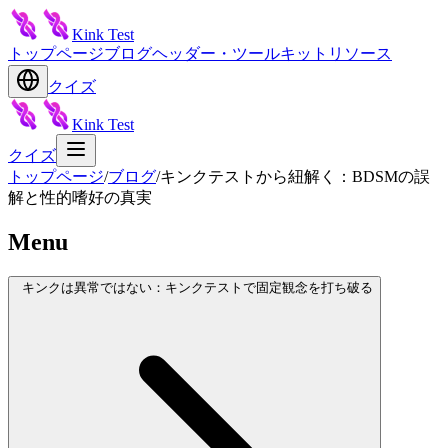
Kink Test
トップページ
ブログ
ヘッダー・ツールキット
リソース
クイズ
Kink Test
クイズ
トップページ
/
ブログ
/
キンクテストから紐解く：BDSMの誤
解と性的嗜好の真実
Menu
キンクは異常ではない：キンクテストで固定観念を打ち破る