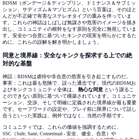
BDSM（ボンデージ＆ディシプリン、ドミナンス＆サブミッ
ション、サディズム＆マゾヒズム）という言葉は、そのほと
んどが不正確で有害なステレオタイプの重みを伴っていま
す。これらの神話はしばしば無謀さや危害のイメージを描き
出し、コミュニティの根幹をなす原則を完全に無視していま
す。安全かつ合意に基づいたキンクの現実を明らかにするた
めに、これらの誤解を解き明かしましょう。
同意と境界線：安全なキンクを探求する上での絶
対的な基盤
神話：BDSMは虐待や非合意の危害を引き起こすものだ。
事実：これは最も危険で、誤った通念です。現代のBDSMお
よびキンクコミュニティ全体は、
熱心な同意
という譲るこ
とのできない原則に基づいて構築されています。コミュニケ
ーション、交渉、そして明確に定義された境界線が最も重要
です。セーフワードの設定や、プレイ前に限界について話し
合うといった実践は、例外ではなく、当然の手順です。
コミュニティでは、これらの価値を強調するために、
SSC（Safe, Sane, Consensual - 安全、健全、合意）や