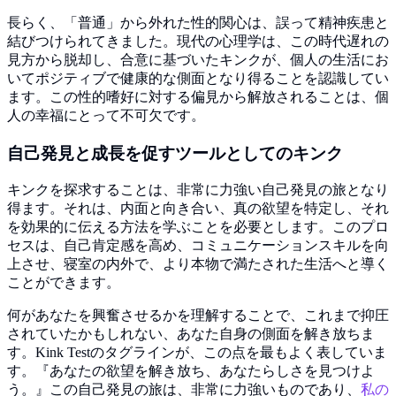
長らく、「普通」から外れた性的関心は、誤って精神疾患と
結びつけられてきました。現代の心理学は、この時代遅れの
見方から脱却し、合意に基づいたキンクが、個人の生活にお
いてポジティブで健康的な側面となり得ることを認識してい
ます。この性的嗜好に対する偏見から解放されることは、個
人の幸福にとって不可欠です。
自己発見と成長を促すツールとしてのキンク
キンクを探求することは、非常に力強い自己発見の旅となり
得ます。それは、内面と向き合い、真の欲望を特定し、それ
を効果的に伝える方法を学ぶことを必要とします。このプロ
セスは、自己肯定感を高め、コミュニケーションスキルを向
上させ、寝室の内外で、より本物で満たされた生活へと導く
ことができます。
何があなたを興奮させるかを理解することで、これまで抑圧
されていたかもしれない、あなた自身の側面を解き放ちま
す。Kink Testのタグラインが、この点を最もよく表していま
す。『あなたの欲望を解き放ち、あなたらしさを見つけよ
う。』この自己発見の旅は、非常に力強いものであり、
私の