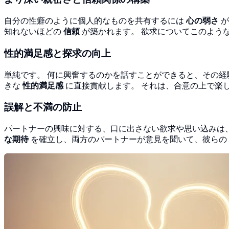
自分の性癖のように個人的なものを共有するには
心の弱さ
が
知れないほどの
信頼
が築かれます。 欲求についてこのよう
性的満足感と探求の向上
単純です。 何に興奮するのかを話すことができると、その
きな
性的満足感
に直接貢献します。 それは、合意の上で楽
誤解と不満の防止
パートナーの興味に対する、口に出さない欲求や思い込みは
な期待
を確立し、両方のパートナーが意見を聞いて、彼らの