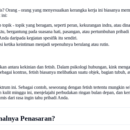
lis? Orang - orang yang menyesuaikan kerangka kerja ini biasanya mem
ini:
p topik - topik yang beragam, seperti peran, kekurangan indra, atau d
u, bergantung pada suasana hati, pasangan, atau pertumbuhan pribadi
da daripada kegiatan spesifik itu sendiri.
si ketika keintiman menjadi sepenuhnya berulang atau rutin.
akan antara kekinian dan fetish. Dalam psikologi hubungan, kink meng
 Sebagai kontras, fetish biasanya melibatkan suatu objek, bagian tubuh, 
pektrum ini. Sebagai contoh, seseorang dengan fetish tertentu mungkin
 kulit minggu ini, menjelajahi perbudakan ringan bulan depan, dan kem
mis dari rasa ingin tahu pribadi Anda.
malnya Penasaran?