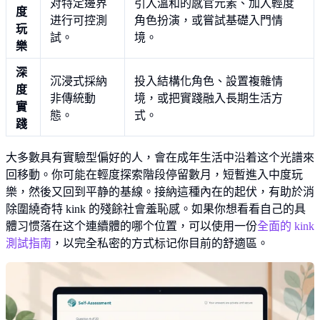
对特定邊界
引入溫和的感官元素、加入輕度
度
进行可控測
角色扮演，或嘗試基礎入門情
玩
試。
境。
樂
深
沉浸式採納
投入結構化角色、設置複雜情
度
非傳統動
境，或把實踐融入長期生活方
實
態。
式。
踐
大多數具有實驗型偏好的人，會在成年生活中沿着这个光譜來
回移動。你可能在輕度探索階段停留數月，短暫進入中度玩
樂，然後又回到平静的基線。接納這種內在的起伏，有助於消
除圍繞奇特 kink 的殘餘社會羞恥感。如果你想看看自己的具
體习惯落在这个連續體的哪个位置，可以使用一份
全面的 kink
測試指南
，以完全私密的方式标记你目前的舒適區。