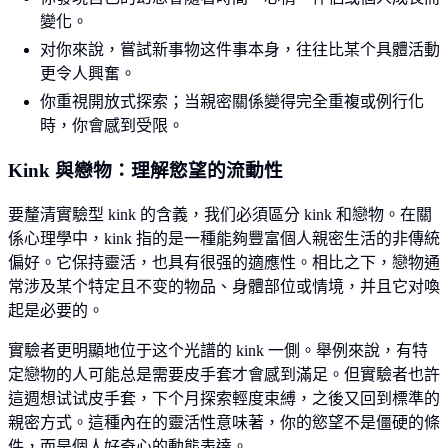
變化。
对你來說，嘗試新事物这件事本身，往往比某个具體活動
更令人興奮。
你重視開放式探索；当親密關係變得完全重複或例行化
時，你會感到受限。
Kink 與戀物：理解慾望的流動性
要釐清實驗型 kink 的含義，我们必須區分 kink 和戀物。在關
係心理學中，kink 指的是一種能夠豐富個人親密生活的非傳統
偏好。它保持靈活，也具有很强的適應性。相比之下，戀物通
常涉及某个特定且不变的物品、身體部位或情境，并且它对喚
起是必要的。
實驗者更明顯地位于这个光譜的 kink 一側。舉例來說，有特
定戀物的人可能总是需要皮手套才會感到滿足。但實驗者也許
這週想试试皮手套，下个月探索輕度束縛，之後又回到標準的
親密方式。這種內在的靈活性意味著，你的慾望不是僵硬的條
件，而是個人好奇心的動態表達。