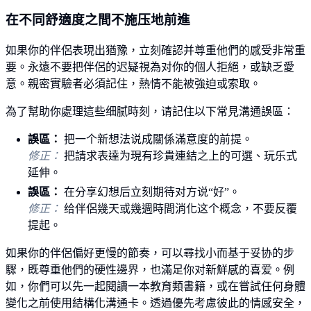
在不同舒適度之間不施压地前進
如果你的伴侶表現出猶豫，立刻確認并尊重他們的感受非常重
要。永遠不要把伴侶的迟疑視為对你的個人拒絕，或缺乏愛
意。親密實驗者必須記住，熱情不能被強迫或索取。
為了幫助你處理這些细腻時刻，请記住以下常見溝通誤區：
誤區：
把一个新想法说成關係滿意度的前提。
修正：
把請求表達为現有珍貴連結之上的可選、玩乐式
延伸。
誤區：
在分享幻想后立刻期待对方说“好”。
修正：
给伴侶幾天或幾週時間消化这个概念，不要反覆
提起。
如果你的伴侶偏好更慢的節奏，可以尋找小而基于妥协的步
驟，既尊重他們的硬性邊界，也滿足你对新鮮感的喜爱。例
如，你們可以先一起閱讀一本教育類書籍，或在嘗試任何身體
變化之前使用結構化溝通卡。透過優先考慮彼此的情感安全，