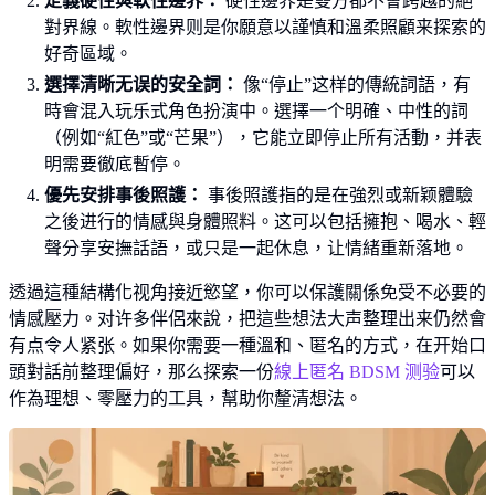
定義硬性與軟性邊界：
硬性邊界是雙方都不會跨越的絕
對界線。軟性邊界则是你願意以謹慎和溫柔照顧来探索的
好奇區域。
選擇清晰无误的安全詞：
像“停止”这样的傳統詞語，有
時會混入玩乐式角色扮演中。選擇一个明確、中性的詞
（例如“紅色”或“芒果”），它能立即停止所有活動，并表
明需要徹底暫停。
優先安排事後照護：
事後照護指的是在強烈或新颖體驗
之後进行的情感與身體照料。这可以包括擁抱、喝水、輕
聲分享安撫話語，或只是一起休息，让情緒重新落地。
透過這種結構化视角接近慾望，你可以保護關係免受不必要的
情感壓力。对许多伴侶來說，把這些想法大声整理出来仍然會
有点令人紧张。如果你需要一種溫和、匿名的方式，在开始口
頭對話前整理偏好，那么探索一份
線上匿名 BDSM 测验
可以
作為理想、零壓力的工具，幫助你釐清想法。