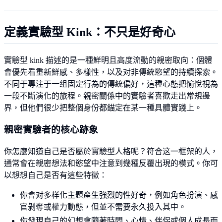
定義實驗型 Kink：不只是好奇心
實驗型 kink 描述的是一種鮮明且高度流動的親密取向：個體
會優先看重新鮮感、多樣性，以及对非傳統慾望的持續探索。
不同于專注于一组固定行為的傳統偏好，這種心態把愉悅視為
一段不斷演化的旅程。親密關係中的實驗者喜歡走出常規邊
界，但他們很少把整個身份都錨定在某一種具體實踐上。
親密實驗者的核心跡象
你怎麼知道自己是否屬於實驗型人格呢？符合这一框架的人，
通常會在親密想法和慾望中注意到幾種反覆出現的模式。你可
以想想自己是否有這些特徵：
你會对多样化主題產生強烈的性好奇，例如角色扮演、感
官剝奪或權力動態，但並不需要永久投入其中。
你發現自己的幻想會隨著時間、心情、伴侶或個人成長而