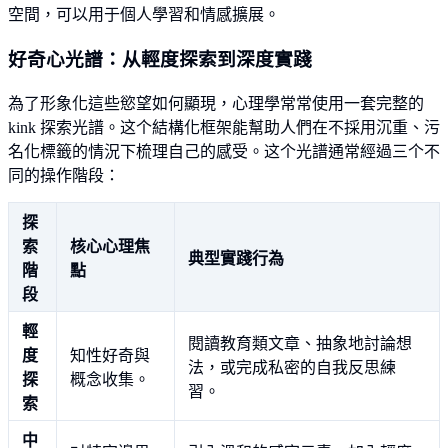
空間，可以用于個人學習和情感擴展。
好奇心光譜：从輕度探索到深度實踐
為了形象化這些慾望如何顯現，心理學常常使用一套完整的
kink 探索光譜。这个結構化框架能幫助人們在不採用沉重、污
名化標籤的情況下梳理自己的感受。这个光譜通常經過三个不
同的操作階段：
探
索
核心心理焦
典型實踐行為
階
點
段
輕
閱讀教育類文章、抽象地討論想
度
知性好奇與
法，或完成私密的自我反思練
探
概念收集。
習。
索
中