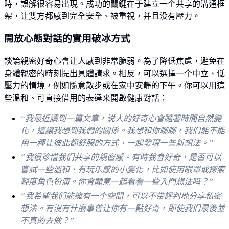
時，誤解很容易出現。成功的關鍵在于建立一个共享的溝通框
架，让雙方都感到完全安全、被重視，并且没有壓力。
開放心態對話的實用破冰方式
談論親密好奇心會让人感到非常脆弱。為了降低焦慮，避免在
身體親密的時刻提出具體請求。相反，可以選擇一个中立、低
壓力的情境，例如隨意散步或在家中安靜的下午。你可以用這
些溫和、可直接借用的表達来開啟健康對話：
“我最近讀到一篇文章，说人的好奇心會隨著時間自然變
化，這讓我想到我們的關係。我想和你聊聊，我们能不能
用一種让彼此都舒服的方式，一起發現一些新想法。”
“我很珍惜我们共享的親密感。有時我會好奇，是否可以
嘗試一些溫和、有玩乐感的小變化，比如使用眼罩或探索
輕度角色扮演。你會願意一起看看一些入門想法吗？”
“我希望我们能擁有一个空間，可以不带評判地分享私密
想法。有沒有什麼事曾让你有一點好奇，即使我们最後並
不真的去做？”