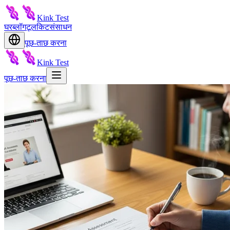
Kink Test
घर
ब्लॉग
टूलकिट
संसाधन
पूछ-ताछ करना
Kink Test
पूछ-ताछ करना