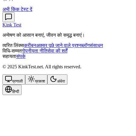
अभी किंक टेस्ट दें
Kink Test
अन्वेषण को आसान बनाएं, जीवन को समृद्ध बनाएं।
त्वरित लिंक्स
करीबन
अक्सर पूछे जाने वाले प्रश्न
ब्लॉग
संसाधन
विधि-सम्‍मत
गोपनीयता नीति
सेवा की शर्तें
सहायता
संपर्क
© 2025 KinkTest.net. All rights reserved.
प्रणाली
प्रकाश
अंधेरा
हिन्दी