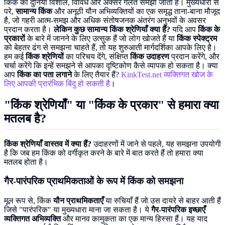
किंक की दुनिया विशाल, विविध और अक्सर गलत समझी जाती है। मुख्यधारा से
परे,
सामान्य किंक
और अनूठी यौन अभिव्यक्तियों का एक समृद्ध ताना-बाना मौजूद
है, जो गहरी आत्म-समझ और अधिक संतोषजनक अंतरंग अनुभवों के अवसर
प्रदान करता है।
लेकिन कुछ सामान्य किंक श्रेणियाँ क्या हैं?
यदि आप
किंक के
प्रकारों
के बारे में जानने के लिए उत्सुक हैं जो लोग खोजते हैं या
किंक स्पेक्ट्रम
को बेहतर ढंग से समझना चाहते हैं, तो यह शुरुआती मार्गदर्शिका आपके लिए है।
हम कई
किंक श्रेणियों
का परिचय देंगे, संक्षिप्त
किंक उदाहरण
प्रदान करेंगे, और
चर्चा करेंगे कि इन्हें समझने से आपका दृष्टिकोण कैसे व्यापक हो सकता है। क्या
आप
किंक का पता लगाने
के लिए तैयार हैं?
KinkTest.net व्यक्तिगत खोज के
लिए आपकी प्रारंभिक बिंदु हो सकती है
।
"किंक श्रेणियाँ" या "किंक के प्रकार" से हमारा क्या
मतलब है?
किंक श्रेणियाँ वास्तव में क्या हैं?
उदाहरणों में जाने से पहले, यह समझना उपयोगी
है कि जब हम किंक को वर्गीकृत करने के बारे में बात करते हैं तो हमारा क्या
मतलब होता है।
गैर-पारंपरिक प्राथमिकताओं के रूप में किंक को समझना
मूल रूप से, किंक
यौन प्राथमिकताएँ
या रुचियाँ हैं जो उस दायरे से बाहर आती हैं
जिसे "पारंपरिक" या मुख्यधारा माना जा सकता है। ये
गैर-पारंपरिक इच्छाएँ
व्यक्तिगत अभिव्यक्ति
और मानव कामुकता का एक मान्य हिस्सा हैं। यह याद