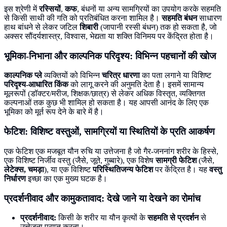
इस श्रेणी में
रस्सियों
,
कफ
, बंधनों या अन्य सामग्रियों का उपयोग करके सहमति
से किसी साथी की गति को प्रतिबंधित करना शामिल है।
सहमति बंधन
साधारण
हाथ बांधने से लेकर जटिल
शिबारी
(जापानी रस्सी बंधन) तक हो सकता है, जो
अक्सर सौंदर्यशास्त्र, विश्वास, भेद्यता या शक्ति विनिमय पर केंद्रित होता है।
भूमिका-निभाना और काल्पनिक परिदृश्य: विभिन्न पहचानों की खोज
काल्पनिक प्ले
व्यक्तियों को विभिन्न
चरित्र धारणा
का पता लगाने या विशिष्ट
परिदृश्य-आधारित किंक
को लागू करने की अनुमति देता है। इसमें सामान्य
मूलरूपों (डॉक्टर/मरीज, शिक्षक/छात्र) से लेकर अधिक विस्तृत, व्यक्तिगत
कल्पनाओं तक कुछ भी शामिल हो सकता है। यह आपसी आनंद के लिए एक
भूमिका को मूर्त रूप देने के बारे में है।
फेटिश: विशिष्ट वस्तुओं, सामग्रियों या स्थितियों के प्रति आकर्षण
एक फेटिश एक मजबूत यौन रुचि या उत्तेजना है जो गैर-जननांग शरीर के हिस्से,
एक विशिष्ट निर्जीव वस्तु (जैसे, जूते, गुब्बारे), एक विशेष
सामग्री फेटिश
(जैसे,
लेटेक्स, चमड़ा
), या एक विशिष्ट
परिस्थितिजन्य फेटिश
पर केंद्रित है। यह
वस्तु
निर्धारण
इच्छा का एक मुख्य घटक है।
प्रदर्शनीवाद और कामुकतावाद: देखे जाने या देखने का रोमांच
प्रदर्शनीवाद:
किसी के शरीर या यौन कृत्यों के
सहमति से प्रदर्शन
से
उत्तेजना प्राप्त करना।