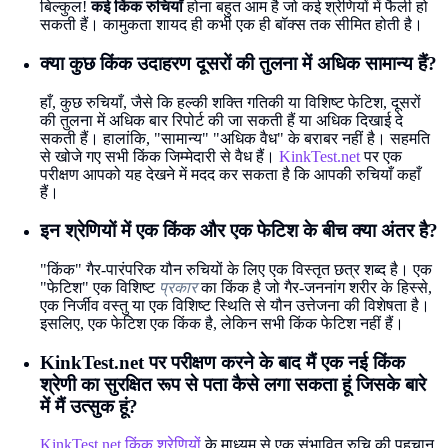
बिल्कुल!
कई किंक रुचियाँ
होना बहुत आम है जो कई श्रेणियों में फैली हो
सकती हैं। कामुकता शायद ही कभी एक ही बॉक्स तक सीमित होती है।
क्या कुछ किंक उदाहरण दूसरों की तुलना में अधिक सामान्य हैं?
हाँ, कुछ रुचियाँ, जैसे कि हल्की शक्ति गतिकी या विशिष्ट फेटिश, दूसरों
की तुलना में अधिक बार रिपोर्ट की जा सकती हैं या अधिक दिखाई दे
सकती हैं। हालांकि, "सामान्य" "अधिक वैध" के बराबर नहीं है। सहमति
से खोजे गए सभी किंक जिम्मेदारी से वैध हैं।
KinkTest.net
पर एक
परीक्षण आपको यह देखने में मदद कर सकता है कि आपकी रुचियाँ कहाँ
हैं।
इन श्रेणियों में एक किंक और एक फेटिश के बीच क्या अंतर है?
"किंक" गैर-पारंपरिक यौन रुचियों के लिए एक विस्तृत छत्र शब्द है। एक
"फेटिश" एक विशिष्ट
प्रकार
का किंक है जो गैर-जननांग शरीर के हिस्से,
एक निर्जीव वस्तु या एक विशिष्ट स्थिति से यौन उत्तेजना की विशेषता है।
इसलिए, एक फेटिश एक किंक है, लेकिन सभी किंक फेटिश नहीं हैं।
KinkTest.net पर परीक्षण करने के बाद मैं एक नई किंक
श्रेणी का सुरक्षित रूप से पता कैसे लगा सकता हूं जिसके बारे
में मैं उत्सुक हूं?
KinkTest.net किंक श्रेणियों
के माध्यम से एक संभावित रुचि की पहचान