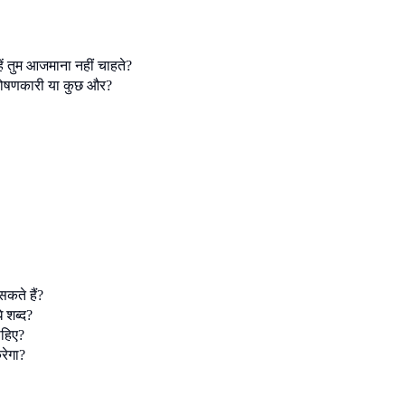
्हें तुम आजमाना नहीं चाहते?
र, पोषणकारी या कुछ और?
कते हैं?
े शब्द?
ाहिए?
रेगा?