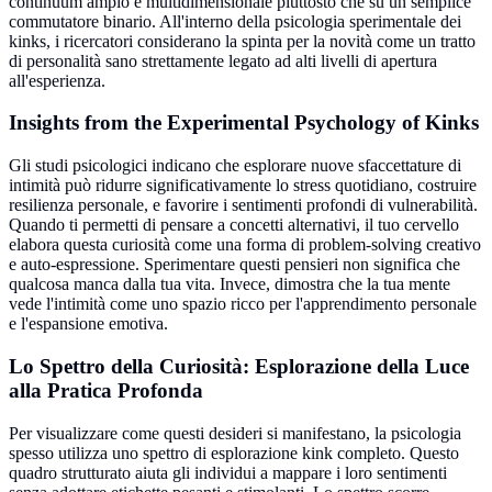
continuum ampio e multidimensionale piuttosto che su un semplice
commutatore binario. All'interno della psicologia sperimentale dei
kinks, i ricercatori considerano la spinta per la novità come un tratto
di personalità sano strettamente legato ad alti livelli di apertura
all'esperienza.
Insights from the Experimental Psychology of Kinks
Gli studi psicologici indicano che esplorare nuove sfaccettature di
intimità può ridurre significativamente lo stress quotidiano, costruire
resilienza personale, e favorire i sentimenti profondi di vulnerabilità.
Quando ti permetti di pensare a concetti alternativi, il tuo cervello
elabora questa curiosità come una forma di problem-solving creativo
e auto-espressione. Sperimentare questi pensieri non significa che
qualcosa manca dalla tua vita. Invece, dimostra che la tua mente
vede l'intimità come uno spazio ricco per l'apprendimento personale
e l'espansione emotiva.
Lo Spettro della Curiosità: Esplorazione della Luce
alla Pratica Profonda
Per visualizzare come questi desideri si manifestano, la psicologia
spesso utilizza uno spettro di esplorazione kink completo. Questo
quadro strutturato aiuta gli individui a mappare i loro sentimenti