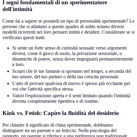
I segni fondamentali di un sperimentatore
dell'intimità
Come fai a sapere se possiedi un tipo di personalità sperimentale? Le
persone che si adattano a questo quadro di solito notano diversi
modelli ricorrenti nei loro pensieri intimi e desideri. Considerare se si
verificano questi tratti:
Si sente un forte senso di curiosità sessuale verso argomenti
diversi, come il gioco di ruolo, la privazione sensoriale, o
dinamiche di potere, senza dover impegnarsi permanentemente
a loro.
Scopri che le tue fantasie si spostano nel tempo, a seconda del
tuo umore, del tuo partner o della tua crescita personale.
L'atto di provare qualcosa di nuovo è spesso più eccitante per
voi che l'attività specifica stessa.
Valori l'esplorazione aperta e ti senti limitato quando l'intimità
diventa completamente ripetitiva o di routine.
Kink vs. Fetish: Capire la fluidità del desiderio
Per chiarire il significato di china sperimentale, dobbiamo
distinguere tra un parente e un feticcio. Nella psicologia del
rapporto, un parente si riferisce a una preferenza non tradizionale