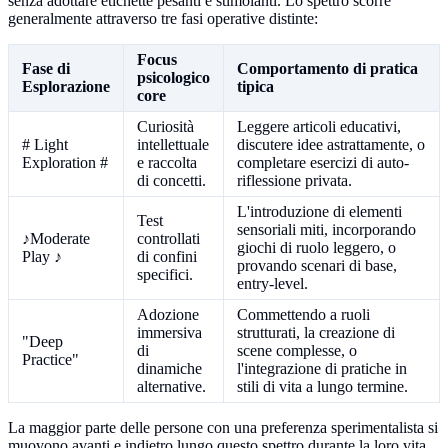
senza adottare etichette pesanti e stimolanti. Lo spettro scorre
generalmente attraverso tre fasi operative distinte:
Focus
Fase di
Comportamento di pratica
psicologico
Esplorazione
tipica
core
Curiosità
Leggere articoli educativi,
# Light
intellettuale
discutere idee astrattamente, o
Exploration #
e raccolta
completare esercizi di auto-
di concetti.
riflessione privata.
L'introduzione di elementi
Test
sensoriali miti, incorporando
♪Moderate
controllati
giochi di ruolo leggero, o
Play ♪
di confini
provando scenari di base,
specifici.
entry-level.
Adozione
Commettendo a ruoli
immersiva
strutturati, la creazione di
"Deep
di
scene complesse, o
Practice"
dinamiche
l'integrazione di pratiche in
alternative.
stili di vita a lungo termine.
La maggior parte delle persone con una preferenza sperimentalista si
muovono avanti e indietro lungo questo spettro durante la loro vita