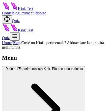
Kink Test
Home
Blog
Strumenti
Risorse
Quiz
Kink Test
Quiz
Home
/
Blog
/
Cos'è un Kink sperimentale? Abbracciare la curiosità
nell'intimità
Menu
Definire l'Esperimentalista Kink: Più che solo curiosità