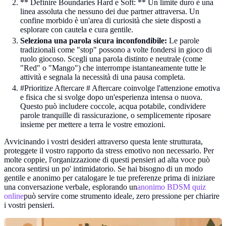
** Definire Boundaries Hard e Soft: ** Un limite duro è una
linea assoluta che nessuno dei due partner attraversa. Un
confine morbido è un'area di curiosità che siete disposti a
esplorare con cautela e cura gentile.
Seleziona una parola sicura inconfondibile:
Le parole
tradizionali come "stop" possono a volte fondersi in gioco di
ruolo giocoso. Scegli una parola distinto e neutrale (come
"Red" o "Mango") che interrompe istantaneamente tutte le
attività e segnala la necessità di una pausa completa.
#Prioritize Aftercare # Aftercare coinvolge l'attenzione emotiva
e fisica che si svolge dopo un'esperienza intensa o nuova.
Questo può includere coccole, acqua potabile, condividere
parole tranquille di rassicurazione, o semplicemente riposare
insieme per mettere a terra le vostre emozioni.
Avvicinando i vostri desideri attraverso questa lente strutturata,
proteggete il vostro rapporto da stress emotivo non necessario. Per
molte coppie, l'organizzazione di questi pensieri ad alta voce può
ancora sentirsi un po' intimidatorio. Se hai bisogno di un modo
gentile e anonimo per catalogare le tue preferenze prima di iniziare
una conversazione verbale, esplorando un
anonimo BDSM quiz
online
può servire come strumento ideale, zero pressione per chiarire
i vostri pensieri.