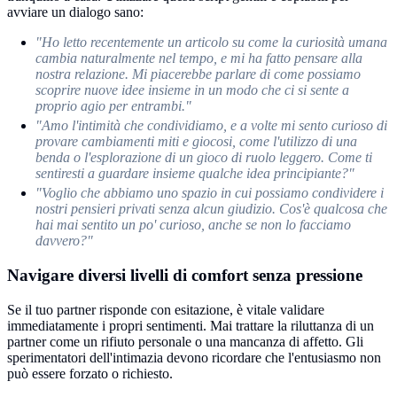
avviare un dialogo sano:
"Ho letto recentemente un articolo su come la curiosità umana
cambia naturalmente nel tempo, e mi ha fatto pensare alla
nostra relazione. Mi piacerebbe parlare di come possiamo
scoprire nuove idee insieme in un modo che ci si sente a
proprio agio per entrambi."
"Amo l'intimità che condividiamo, e a volte mi sento curioso di
provare cambiamenti miti e giocosi, come l'utilizzo di una
benda o l'esplorazione di un gioco di ruolo leggero. Come ti
sentiresti a guardare insieme qualche idea principiante?"
"Voglio che abbiamo uno spazio in cui possiamo condividere i
nostri pensieri privati senza alcun giudizio. Cos'è qualcosa che
hai mai sentito un po' curioso, anche se non lo facciamo
davvero?"
Navigare diversi livelli di comfort senza pressione
Se il tuo partner risponde con esitazione, è vitale validare
immediatamente i propri sentimenti. Mai trattare la riluttanza di un
partner come un rifiuto personale o una mancanza di affetto. Gli
sperimentatori dell'intimazia devono ricordare che l'entusiasmo non
può essere forzato o richiesto.