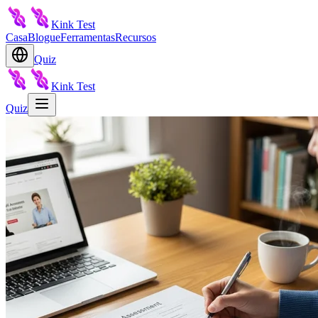
Kink Test
Casa
Blogue
Ferramentas
Recursos
Quiz
Kink Test
Quiz