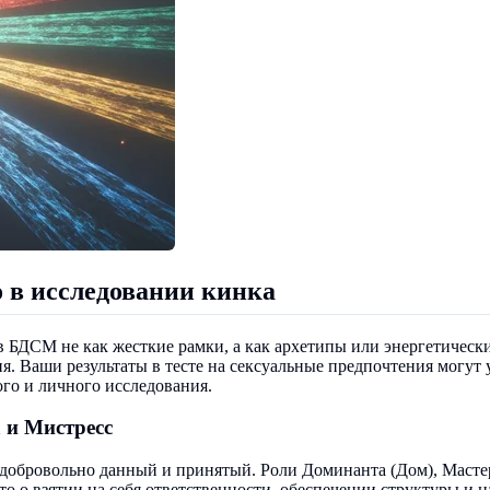
 в исследовании кинка
 в БДСМ не как жесткие рамки, а как архетипы или энергетическ
ия. Ваши результаты в тесте на сексуальные предпочтения могут у
ого и личного исследования.
 и Мистресс
обровольно данный и принятый. Роли Доминанта (Дом), Мастера
это о взятии на себя ответственности, обеспечении структуры и