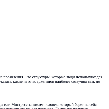
ие проявления. Это структуры, которые люди используют для
казать, какие из этих архетипов наиболее созвучны вам, но
 или Мистресс занимает человек, который берет на себя
 направлении опыта для партнера. Доминант получает