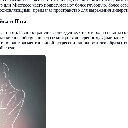
стер или Мистресс часто подразумевают более глубокую, более с
охновляющими, предлагая пространство для выражения лидерства
йва и Пэта
а и пэта. Распространено заблуждение, что эти роли связаны со
льствие и свободу в передаче контроля доверенному Доминанту. 
эт» вводит элемент игривой регрессии или животного образа (пэ
й среде.