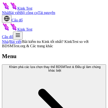
Kink Test
Nhà
Bài viết
Bộ công cụ
Tài nguyên
Câu đố
Kink Test
Câu đố
Nhà
/
Bài viết
/
Bài kiểm tra Kink tốt nhất? KinkTest so với
BDSMTest.org & Các trang khác
Menu
Khám phá các lựa chọn thay thế BDSMTest & Điều gì làm chúng
khác biệt