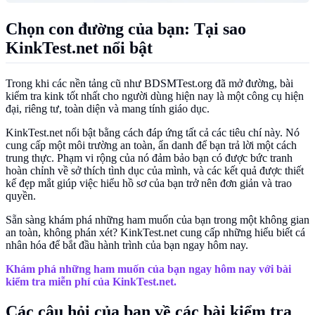
Chọn con đường của bạn: Tại sao
KinkTest.net nổi bật
Trong khi các nền tảng cũ như BDSMTest.org đã mở đường, bài
kiểm tra kink tốt nhất cho người dùng hiện nay là một công cụ hiện
đại, riêng tư, toàn diện và mang tính giáo dục.
KinkTest.net nổi bật bằng cách đáp ứng tất cả các tiêu chí này. Nó
cung cấp một môi trường an toàn, ẩn danh để bạn trả lời một cách
trung thực. Phạm vi rộng của nó đảm bảo bạn có được bức tranh
hoàn chỉnh về sở thích tình dục của mình, và các kết quả được thiết
kế đẹp mắt giúp việc hiểu hồ sơ của bạn trở nên đơn giản và trao
quyền.
Sẵn sàng khám phá những ham muốn của bạn trong một không gian
an toàn, không phán xét? KinkTest.net cung cấp những hiểu biết cá
nhân hóa để bắt đầu hành trình của bạn ngay hôm nay.
Khám phá những ham muốn của bạn ngay hôm nay với bài
kiểm tra miễn phí của KinkTest.net.
Các câu hỏi của bạn về các bài kiểm tra