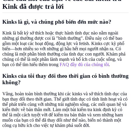
Kink đã được trả lời
Kinks là gì, và chúng phổ biến đến mức nào?
Kink là bất kỳ sở thích hoặc thực hành tình dục nào nằm ngoài
những gì thường được coi là "bình thường". Điều này có thể bao
gồm một loạt các hoạt động, động lực và fetish. Kinks cực kỳ phổ
biến—hơn nhiều so với những gì hầu hết mọi người nhận ra. Có
chúng là một phần bình thường của tình dục con người. Khám phá
chúng có thể là một phần lành mạnh và bổ ích của cuộc sống, và
bạn có thể tìm hiểu thêm trong
FAQ đầy đủ của chúng tôi
.
Kinks của tôi thay đổi theo thời gian có bình thường
không?
Vâng, hoàn toàn bình thường khi các kinks và sở thích tình dục của
bạn thay đổi theo thời gian. Thế giới tính dục có tính linh hoạt và có
thể phát triển cùng với những trải nghiệm sống, các mối quan hệ và
kiến thức về bản thân mới. Làm một bài kiểm tra kink định kỳ có
thể là một cách tuyệt vời để kiểm tra bản thân và xem những ham
muốn của bạn có thể đã thay đổi như thế nào, biến nó thành một
công cụ hữu ích cho việc tự khám phá suốt đời.