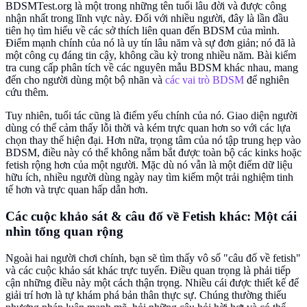
BDSMTest.org là một trong những tên tuổi lâu đời và được công
nhận nhất trong lĩnh vực này. Đối với nhiều người, đây là lần đầu
tiên họ tìm hiểu về các sở thích liên quan đến BDSM của mình.
Điểm mạnh chính của nó là uy tín lâu năm và sự đơn giản; nó đã là
một công cụ đáng tin cậy, không cầu kỳ trong nhiều năm. Bài kiểm
tra cung cấp phân tích về các nguyên mẫu BDSM khác nhau, mang
đến cho người dùng một bộ nhãn và
các vai trò BDSM
để nghiên
cứu thêm.
Tuy nhiên, tuổi tác cũng là điểm yếu chính của nó. Giao diện người
dùng có thể cảm thấy lỗi thời và kém trực quan hơn so với các lựa
chọn thay thế hiện đại. Hơn nữa, trọng tâm của nó tập trung hẹp vào
BDSM, điều này có thể không nắm bắt được toàn bộ các kinks hoặc
fetish rộng hơn của một người. Mặc dù nó vẫn là một điểm dữ liệu
hữu ích, nhiều người dùng ngày nay tìm kiếm một trải nghiệm tinh
tế hơn và trực quan hấp dẫn hơn.
Các cuộc khảo sát & câu đố về Fetish khác: Một cái
nhìn tổng quan rộng
Ngoài hai người chơi chính, bạn sẽ tìm thấy vô số "câu đố về fetish"
và các cuộc khảo sát khác trực tuyến. Điều quan trọng là phải tiếp
cận những điều này một cách thận trọng. Nhiều cái được thiết kế để
giải trí hơn là tự khám phá bản thân thực sự. Chúng thường thiếu