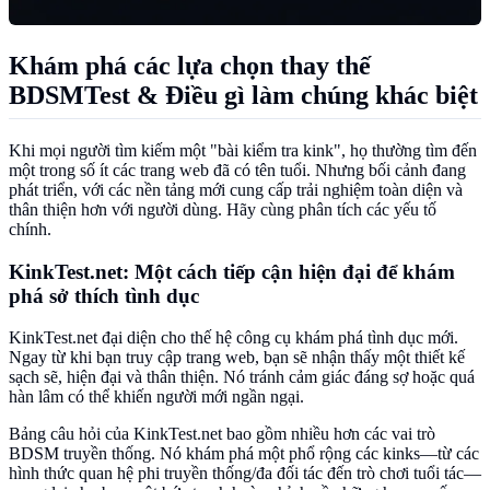
Khám phá các lựa chọn thay thế
BDSMTest & Điều gì làm chúng khác biệt
Khi mọi người tìm kiếm một "bài kiểm tra kink", họ thường tìm đến
một trong số ít các trang web đã có tên tuổi. Nhưng bối cảnh đang
phát triển, với các nền tảng mới cung cấp trải nghiệm toàn diện và
thân thiện hơn với người dùng. Hãy cùng phân tích các yếu tố
chính.
KinkTest.net: Một cách tiếp cận hiện đại để khám
phá sở thích tình dục
KinkTest.net đại diện cho thế hệ công cụ khám phá tình dục mới.
Ngay từ khi bạn truy cập trang web, bạn sẽ nhận thấy một thiết kế
sạch sẽ, hiện đại và thân thiện. Nó tránh cảm giác đáng sợ hoặc quá
hàn lâm có thể khiến người mới ngần ngại.
Bảng câu hỏi của KinkTest.net bao gồm nhiều hơn các vai trò
BDSM truyền thống. Nó khám phá một phổ rộng các kinks—từ các
hình thức quan hệ phi truyền thống/đa đối tác đến trò chơi tuổi tác—