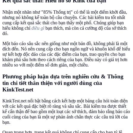
Kết quả sắc thái: Hiểu hồ sơ Kink của bạn
Nhận một nhãn như "85% Thống trị" có thể là một điểm khởi đầu,
nhưng nó không kể toàn bộ câu chuyện. Các bài kiểm tra tốt nhất
cung cấp kết quả sắc thái cho bạn thấy một phổ. Chúng giúp bạn
hiểu không chỉ
điều gì
bạn thích, mà còn cả cường độ của sở thích
đó.
Một báo cáo sâu sắc nên giống như một bản đồ, không phải là một
đích đến. Nó nên cung cấp cho bạn ngôn ngữ và khuôn khổ để hiểu
sự kết hợp độc đáo của các đặc điểm của bạn, trao quyền cho bạn
khám phá sâu hơn theo cách riêng của bạn. Điều này có giá trị hơn
nhiều so với một điểm số đơn giản, một chiều.
Phương pháp luận dựa trên nghiên cứu & Thông
tin chi tiết thân thiện với người dùng của
KinkTest.net
KinkTest.net nổi bật bằng cách kết hợp một bảng câu hỏi toàn diện
với các kết quả đặc biệt rõ ràng và sâu sắc. Bài kiểm tra được thiết
kế cẩn thận để bao gồm một loạt các sở thích, đảm bảo rằng báo cáo
cuối cùng của bạn là một sự phản ánh chân thực các câu trả lời của
bạn.
Quan trọng hơn, trang kết quả không chỉ cung cấp cho bạn tỷ lệ