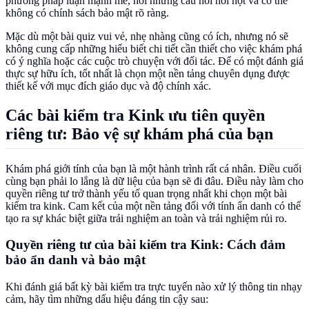
phương pháp luận mạnh mẽ, hỏi những câu hỏi hời hợt và có thể
không có chính sách bảo mật rõ ràng.
Mặc dù một bài quiz vui vẻ, nhẹ nhàng cũng có ích, nhưng nó sẽ
không cung cấp những hiểu biết chi tiết cần thiết cho việc khám phá
có ý nghĩa hoặc các cuộc trò chuyện với đối tác. Để có một đánh giá
thực sự hữu ích, tốt nhất là chọn một nền tảng chuyên dụng được
thiết kế với mục đích giáo dục và độ chính xác.
Các bài kiểm tra Kink ưu tiên quyền
riêng tư: Bảo vệ sự khám phá của bạn
Khám phá giới tính của bạn là một hành trình rất cá nhân. Điều cuối
cùng bạn phải lo lắng là dữ liệu của bạn sẽ đi đâu. Điều này làm cho
quyền riêng tư trở thành yếu tố quan trọng nhất khi chọn một bài
kiểm tra kink. Cam kết của một nền tảng đối với tính ẩn danh có thể
tạo ra sự khác biệt giữa trải nghiệm an toàn và trải nghiệm rủi ro.
Quyền riêng tư của bài kiểm tra Kink: Cách đảm
bảo ẩn danh và bảo mật
Khi đánh giá bất kỳ bài kiểm tra trực tuyến nào xử lý thông tin nhạy
cảm, hãy tìm những dấu hiệu đáng tin cậy sau: