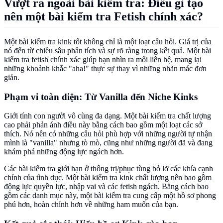
Vượt ra ngoài bài kiểm tra: Điều gì tạo
nên một bài kiểm tra Fetish chính xác?
Một bài kiểm tra kink tốt không chỉ là một loạt câu hỏi. Giá trị của
nó đến từ chiều sâu phân tích và sự rõ ràng trong kết quả. Một bài
kiểm tra fetish chính xác giúp bạn nhìn ra mối liên hệ, mang lại
những khoảnh khắc "aha!" thực sự thay vì những nhãn mác đơn
giản.
Phạm vi toàn diện: Từ Vanilla đến Niche Kinks
Giới tính con người vô cùng đa dạng. Một bài kiểm tra chất lượng
cao phải phản ánh điều này bằng cách bao gồm một loạt các sở
thích. Nó nên có những câu hỏi phù hợp với những người tự nhận
mình là "vanilla" nhưng tò mò, cũng như những người đã và đang
khám phá những động lực ngách hơn.
Các bài kiểm tra giới hạn ở thống trị/phục tùng bỏ lỡ các khía cạnh
chính của tình dục. Một bài kiểm tra kink chất lượng nên bao gồm
động lực quyền lực, nhập vai và các fetish ngách. Bằng cách bao
gồm các danh mục này, một bài kiểm tra cung cấp một hồ sơ phong
phú hơn, hoàn chỉnh hơn về những ham muốn của bạn.