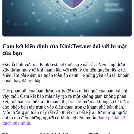
Cam kết kiên định của KinkTest.net đối với bí mật
của bạn
Đây là lĩnh vực mà KinkTest.net thực sự xuất sắc. Nền tảng được
xây dựng ngay từ khi thành lập với triết lý ưu tiên quyền riêng tư.
Việc làm bài kiểm tra hoàn toàn ẩn danh—không yêu cầu tài khoản,
email hay đăng nhập.
Các phản hồi của bạn được xử lý để tạo ra kết quả của bạn, và chỉ
vậy thôi. Cam kết bảo mật này tạo ra một không gian không phán
xét, nơi bạn có thể trả lời thành thật và cởi mở mà không sợ hãi. Nó
cho phép bạn tập trung vào điều quan trọng: khám phá bản thân.
Môi trường an toàn này rất cần thiết cho bất kỳ ai, từ những người
chỉ tò mò đến những người có kinh nghiệm muốn
đánh giá lại sở
thích của mình
.