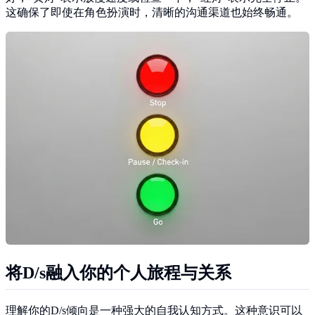
这确保了即使在角色扮演时，清晰的沟通渠道也始终畅通。
将D/s融入你的个人旅程与关系
理解你的D/s倾向是一种强大的自我认知方式。这种意识可以