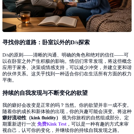
寻找你的道路：卧室以外的D/s探索
D/s的原则——清晰的沟通、明确的角色和绝对的信任——可
以在卧室之外产生积极的影响。情侣们常常发现，将这些概念
应用于家务、决策或情感支持，可以减少冲突，并建立更和谐
的伙伴关系。这关乎找到一种适合你们在生活所有方面的权力
平衡。
持续的自我发现与不断变化的欲望
我的癖好会改变是正常的吗？当然。你的欲望并非一成不变。
随着你的成长和新体验的出现，你的兴趣可能会演变。将这种
癖好流动性（kink fluidity）
视为你旅程的自然组成部分。定
期重新进行一次
免费Kink Test
，可以是一种有趣的方式来审
视自己，认可你的变化，并继续你的持续自我发现之路。