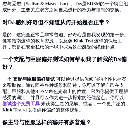
虐与受虐（Sadism & Masochism）。D/s是BDSM的一个特定组
成部分，主要关注双方之间自愿进行的权力与控制的交换。
对D/s感到好奇但不知道从何开始是否正常？
是的，这完全正常且非常普遍。好奇心是自我发现的第一步。
像本指南这样的教育资源，以及像
Kink Test
这样的保密工
具，都是在安全私密的环境中探索这些感受的绝佳起点。
一个支配与臣服偏好测试如何帮助我了解我的D/s偏
好？
一个
支配与臣服偏好测试
可以通过提供你倾向的个性化档案
来帮助你。通过回答各种场景和陈述，你可以了解自己在支
配、臣服和其他BDSM角色光谱上的位置。它为你提供了理解
感受的词汇，并且可以作为进一步探索的绝佳起点。你可以
尝试这个免费工具
来获得宝贵的见解。或者，一个更广泛的
Kink Test
可以提供你偏好的整体视角。
像主导与臣服这样的癖好有多普遍？