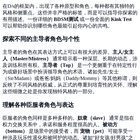
在D/s的框架内，出现了各种原型和角色，每种都有其独特的
风格和侧重点。这些并非严格的标签，而是可以指导你探索的
有用描述。一份详细的
BDSM测试
或一份全面的
Kink Test
可以帮助你识别哪些角色最能引起你内心的共鸣。
探索不同的主导者角色与个性
主导者的角色在其表达方式上可以有很大的差异。
主人/女主
人（Master/Mistress）
通常暗示着一种深层、长期的动态，涉
及训练和所有权。
主导者（Top）
是一个更侧重于在特定性行
为或癖好场景中扮演领导角色的术语。诸如先生/女士
（Sir/Madam）或爸爸/妈妈（Daddy/Mommy）等其他称谓，则
反映了不同风格的权威，从正式的尊重到培育性的关怀。理解
这些细微之处是你发现独特风格的一部分。
理解各种臣服者角色与表达
臣服者的角色同样是多种多样的。
奴隶（slave）
通常是指在
权力交换关系中，承诺和服务程度很高的人。
被动方
（bottom）
是场景中的接受者，而
宠物（pet）
可能享受一
种涉及玩乐性退化和被呵护的动态。诸如“好女孩/好男孩”之