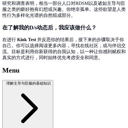
研究和调查表明，相当一部分人口对BDSM以及诸如主导与臣
服之类的癖好抱有幻想或兴趣。你绝非孤单。这些欲望是人类
性行为多样化光谱的自然组成部分。
在了解我的D/s动态后，我应该做什么？
在进行
Kink Test
并反思你的结果后，接下来的步骤取决于你
自己。你可以选择阅读更多内容，寻找在线社区，或与伴侣交
流。目标是利用你新获得的自我认知，以一种让你感到赋权和
真实的方式进行，同时始终优先考虑安全和同意。
Menu
理解主导与臣服的基础知识