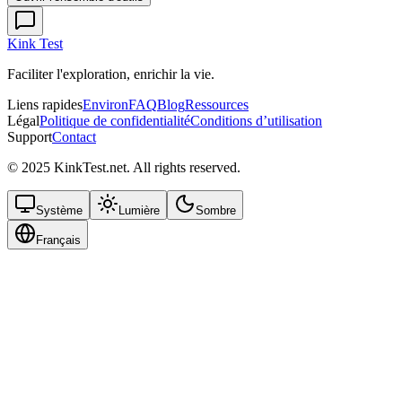
Kink Test
Faciliter l'exploration, enrichir la vie.
Liens rapides
Environ
FAQ
Blog
Ressources
Légal
Politique de confidentialité
Conditions d’utilisation
Support
Contact
© 2025 KinkTest.net. All rights reserved.
Système
Lumière
Sombre
Français