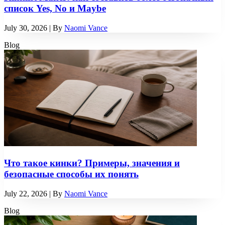
список Yes, No и Maybe
July 30, 2026
| By
Naomi Vance
Blog
Что такое кинки? Примеры, значения и
безопасные способы их понять
July 22, 2026
| By
Naomi Vance
Blog