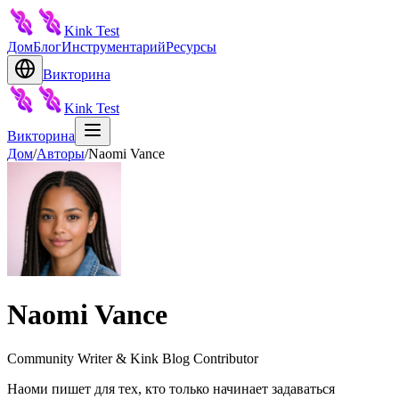
Kink Test
Дом
Блог
Инструментарий
Ресурсы
Викторина
Kink Test
Викторина
Дом
/
Авторы
/
Naomi Vance
Naomi Vance
Community Writer & Kink Blog Contributor
Наоми пишет для тех, кто только начинает задаваться