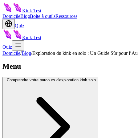
Kink Test
Domicile
Blog
Boîte à outils
Ressources
Quiz
Kink Test
Quiz
Domicile
/
Blog
/
Exploration du kink en solo : Un Guide Sûr pour l’A
Menu
Comprendre votre parcours d'exploration kink solo