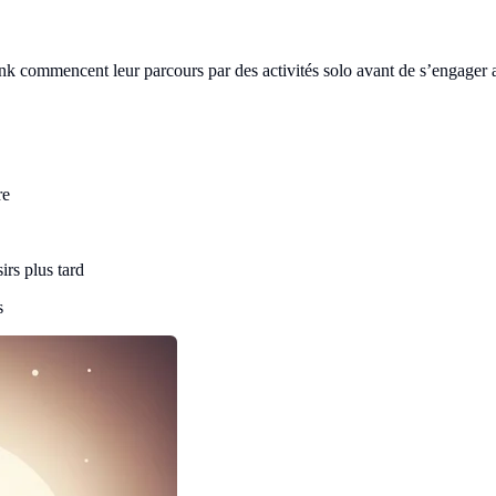
k commencent leur parcours par des activités solo avant de s’engager a
re
rs plus tard
s