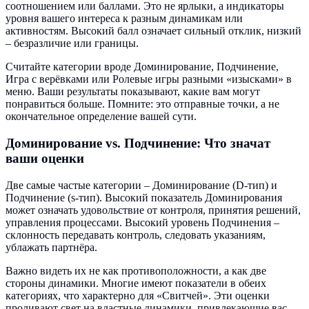
соотношением или баллами. Это не ярлыки, а индикаторы
уровня вашего интереса к разным динамикам или
активностям. Высокий балл означает сильный отклик, низкий
– безразличие или границы.
Считайте категории вроде Доминирование, Подчинение,
Игра с верёвками или Ролевые игры разными «изысками» в
меню. Ваши результаты показывают, какие вам могут
понравиться больше. Помните: это отправные точки, а не
окончательное определение вашей сути.
Доминирование vs. Подчинение: Что значат
ваши оценки
Две самые частые категории – Доминирование (D-тип) и
Подчинение (s-тип). Высокий показатель Доминирования
может означать удовольствие от контроля, принятия решений,
управления процессами. Высокий уровень Подчинения –
склонность передавать контроль, следовать указаниям,
ублажать партнёра.
Важно видеть их не как противоположности, а как две
стороны динамики. Многие имеют показатели в обеих
категориях, что характерно для «Свитчей». Эти оценки
проливают свет на властные динамики, привлекающие вас